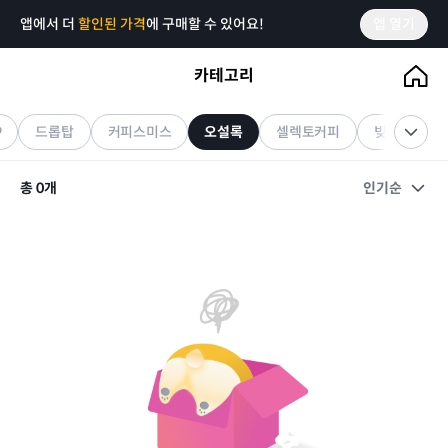
앱에서 더
할인된 가격
에 구매할 수 있어요!
앱 열기
카테고리
오설록
기프티콘
9
드롭탑
커피스미스
오설록
셀렉토커피
빚은
도
총
0
개
인기순