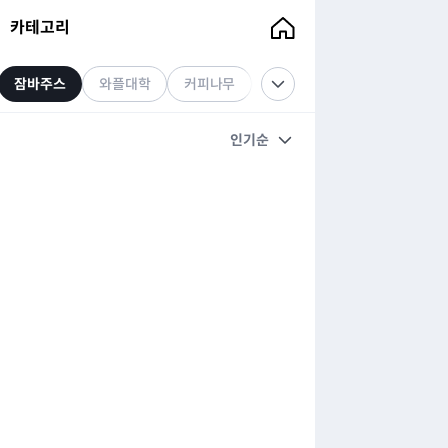
카테고리
잠바주스
와플대학
커피나무
하삼동커피
리나스
인기순