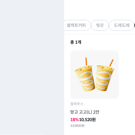
잠바주스
기프티콘
롭탑
커피스미스
오설록
셀렉토커피
빚은
도레도레
총
1
개
잠바주스
망고 고고(L) 2잔
18
%
10,520
원
12,800
원