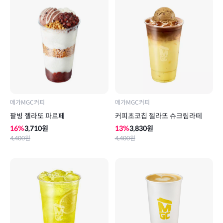
메가MGC커피
메가MGC커피
팥빙 젤라또 파르페
커피초코칩 젤라또 슈크림라떼
16
%
3,710
원
13
%
3,830
원
4,400
원
4,400
원