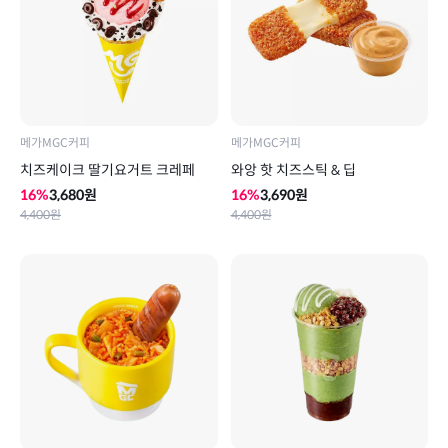
메가MGC커피
메가MGC커피
치즈케이크 딸기요거트 크레페
와앙 핫 치즈스틱 & 딥
16
%
3,680
원
16
%
3,690
원
4,400
원
4,400
원