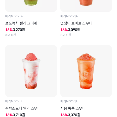
메가MGC커피
메가MGC커피
포도녹차 젤리 크러쉬
멋쟁이 토마토 스무디
16
%
3,270
원
16
%
3,090
원
3,900
원
3,700
원
메가MGC커피
메가MGC커피
수박소르베 밀키 스무디
자몽 톡톡 스무디
16
%
3,710
원
16
%
3,370
원