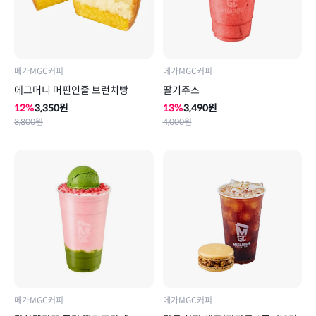
메가MGC커피
메가MGC커피
에그머니 머핀인줄 브런치빵
딸기주스
12
%
3,350
원
13
%
3,490
원
3,800
원
4,000
원
메가MGC커피
메가MGC커피