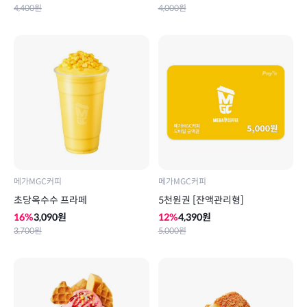
4,400
원
4,000
원
메가MGC커피
메가MGC커피
초당옥수수 프라페
5천원권 [잔액관리형]
16
%
3,090
원
12
%
4,390
원
3,700
원
5,000
원