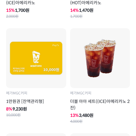
(ICE)아메리카노
(HOT)아메리카노
15
%
1,700
원
14
%
1,470
원
2,000
원
1,700
원
메가MGC커피
메가MGC커피
1만원권 [잔액관리형]
더블 아아 세트((ICE)아메리카노 2
잔)
8
%
9,230
원
10,000
원
13
%
3,480
원
4,000
원