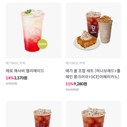
메가MGC커피
메가MGC커피
제로 애사비 젤리에이드
메가 꿀 조합 세트 [허니브레드+플
레인 퐁크러쉬+(ICE)아메리카노]
14
%
3,370
원
3,900
원
11
%
9,280
원
10,400
원