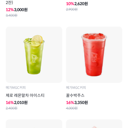
2잔)
10
%
2,620
원
12
%
3,000
원
2,900
원
3,400
원
메가MGC커피
메가MGC커피
제로 레몬말차 아이스티
꿀수박주스
16
%
2,010
원
16
%
3,350
원
2,400
원
4,000
원