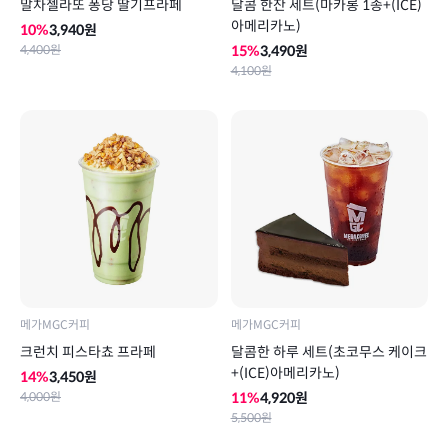
말차젤라또 퐁당 딸기프라페
달콤 한잔 세트(마카롱 1종+(ICE)
아메리카노)
10
%
3,940
원
4,400
원
15
%
3,490
원
4,100
원
메가MGC커피
메가MGC커피
크런치 피스타쵸 프라페
달콤한 하루 세트(초코무스 케이크
+(ICE)아메리카노)
14
%
3,450
원
4,000
원
11
%
4,920
원
5,500
원