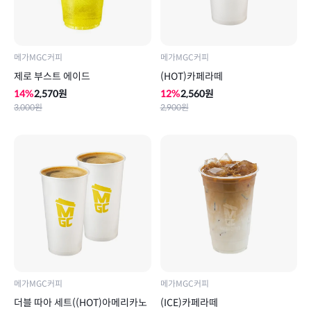
메가MGC커피
메가MGC커피
제로 부스트 에이드
(HOT)카페라떼
14
%
2,570
원
12
%
2,560
원
3,000
원
2,900
원
메가MGC커피
메가MGC커피
더블 따아 세트((HOT)아메리카노
(ICE)카페라떼