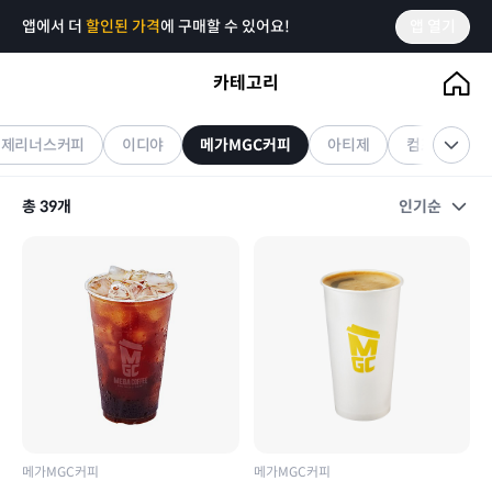
앱에서 더
할인된 가격
에 구매할 수 있어요!
앱 열기
카테고리
메가MGC커피
기프티콘
엔제리너스커피
이디야
메가MGC커피
아티제
컴포즈커피
총
39
개
인기순
메가MGC커피
메가MGC커피