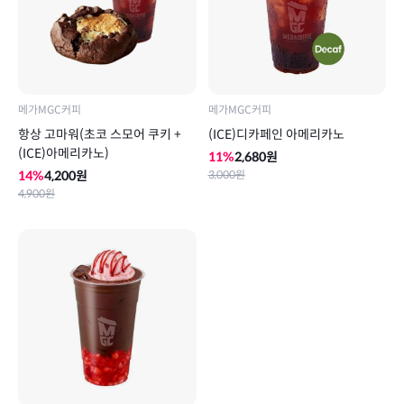
메가MGC커피
메가MGC커피
항상 고마워(초코 스모어 쿠키 +
(ICE)디카페인 아메리카노
(ICE)아메리카노)
11
%
2,680
원
14
%
4,200
원
3,000
원
4,900
원