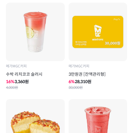
메가MGC커피
메가MGC커피
수박 리치코코 슬러시
3만원권 [잔액관리형]
16
%
3,360
원
6
%
28,310
원
4,000
원
30,000
원