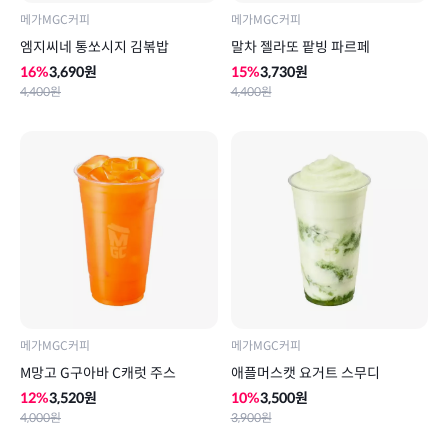
메가MGC커피
메가MGC커피
엠지씨네 통쏘시지 김볶밥
말차 젤라또 팥빙 파르페
16
%
3,690
원
15
%
3,730
원
4,400
원
4,400
원
메가MGC커피
메가MGC커피
M망고 G구아바 C캐럿 주스
애플머스캣 요거트 스무디
12
%
3,520
원
10
%
3,500
원
4,000
원
3,900
원