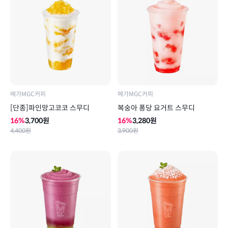
메가MGC커피
메가MGC커피
[단종]파인망고코코 스무디
복숭아 퐁당 요거트 스무디
16
%
3,700
원
16
%
3,280
원
4,400
원
3,900
원