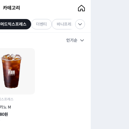
카테고리
매머드익스프레스
더벤티
바나프레소
팔공티
텐퍼센트커피
인기순
익스프레스
카노 M
480
원
원