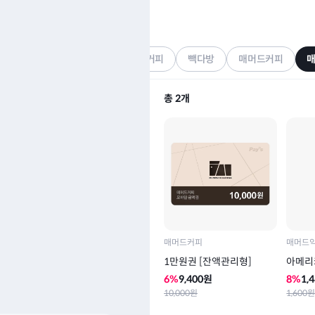
매머드익스프레스
기프티콘
가MGC커피
아티제
컴포즈커피
빽다방
매머드커피
총
2
개
매머드커피
매머드
1만원권 [잔액관리형]
아메리
6
%
9,400
원
8
%
1,
10,000
원
1,600