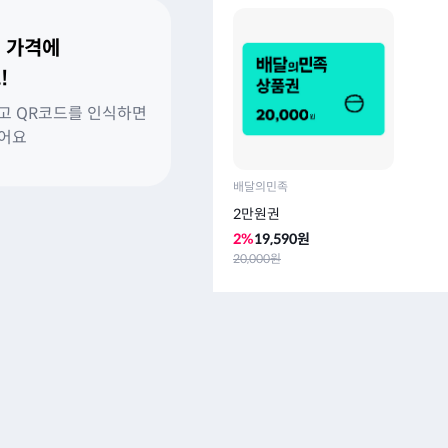
 가격에
!
고 QR코드를 인식하면
있어요
배달의민족
2만원권
2
%
19,590
원
20,000
원