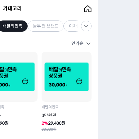
카테고리
배달의민족
놀부 전 브랜드
이차돌
본도시락
갓잇
인기순
민족
배달의민족
권
3만원권
890
원
2
%
29,400
원
원
30,000
원