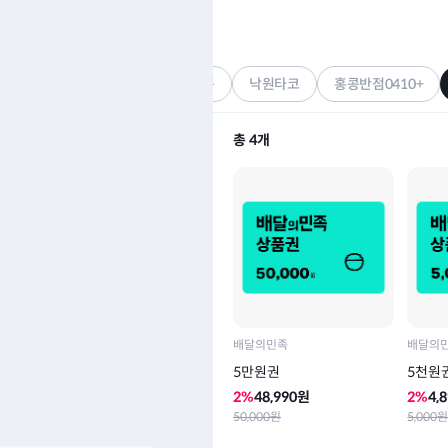
배달의민족
기프티콘
가앤쿡
매드포갈릭
니뽕내뽕
낙원타코
홍콩반점0410+
총
4
개
배달의민족
배달의
5만원권
5천원
2
%
48,990
원
2
%
4,
50,000
원
5,000