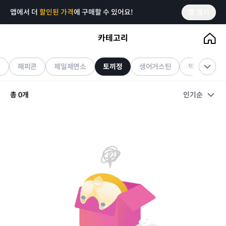
앱에서 더
할인된 가격
에 구매할 수 있어요!
앱 열기
카테고리
토끼정
기프티콘
J
해피콘
제일제면소
토끼정
생어거스틴
역전우동041
총
0
개
인기순