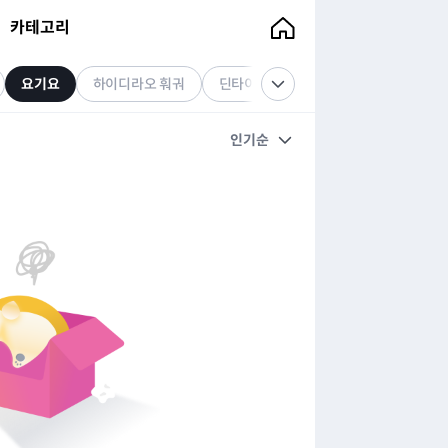
카테고리
요기요
하이디라오 훠궈
딘타이펑
서가앤쿡
매드포갈
인기순