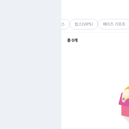
요기요
기프티콘
아웃백 스테이크하우스
빕스(VIPS)
페이즈 기프트
총
0
개