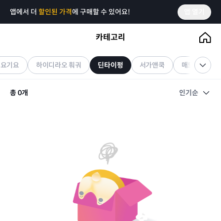
앱에서 더
할인된 가격
에 구매할 수 있어요!
앱 열기
카테고리
딘타이펑
기프티콘
요기요
하이디라오 훠궈
딘타이펑
서가앤쿡
매드포갈릭
총
0
개
인기순