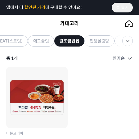
앱에서 더
할인된 가격
에 구매할 수 있어요!
앱 열기
카테고리
원조쌈밥집
기프티콘
rEAT(스트릿)
에그슬럿
원조쌈밥집
인생설렁탕
천지연
총
1
개
인기순
더본코리아