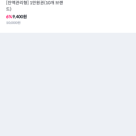
[잔액관리형] 1만원권(10개 브랜
드)
6
%
9,400
원
10,000
원