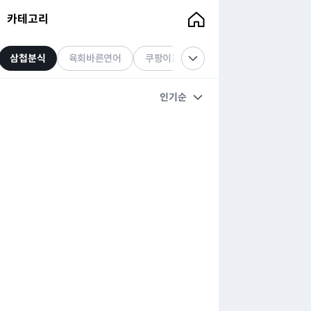
카테고리
삼첩분식
육회바른연어
쿠팡이츠
라쿵푸마라탕
인기순