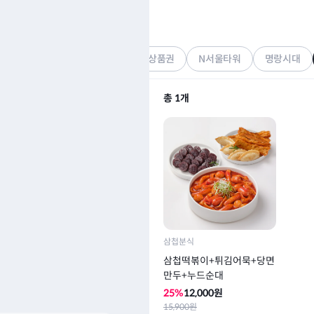
삼첩분식
기프티콘
SFG신화푸드그룹
SPC 모바일 상품권
N서울타워
명랑시대
총
1
개
삼첩분식
삼첩떡볶이+튀김어묵+당면
만두+누드순대
25
%
12,000
원
15,900
원