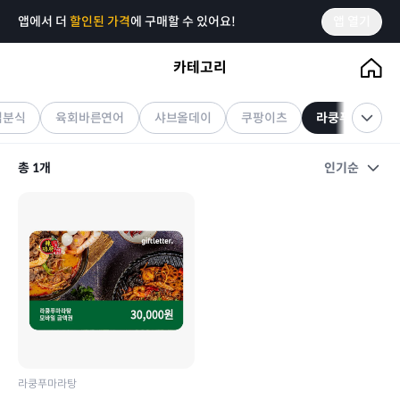
앱에서 더
할인된 가격
에 구매할 수 있어요!
앱 열기
카테고리
라쿵푸마라탕
기프티콘
첩분식
육회바른연어
샤브올데이
쿠팡이츠
라쿵푸마라탕
총
1
개
인기순
라쿵푸마라탕