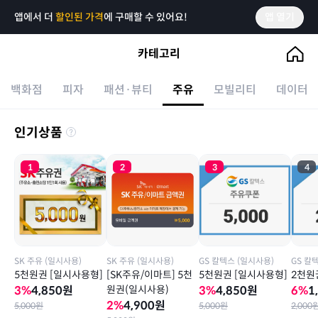
앱에서 더
할인된 가격
에 구매할 수 있어요!
앱 열기
카테고리
백화점
피자
패션·뷰티
주유
모빌리티
데이터
브랜드
인기상품
GS 칼텍스 (일시사용)
1
2
3
4
SK 주유 (일시사용)
SK 주유 (일시사용)
SK 주유 (일시사용)
GS 칼텍스 (일시사용)
GS 칼
5천원권 [일시사용형]
[SK주유/이마트] 5천
5천원권 [일시사용형]
2천원
3
%
4,850
원
원권(일시사용)
3
%
4,850
원
6
%
1
2
%
4,900
원
5,000
원
5,000
원
2,000