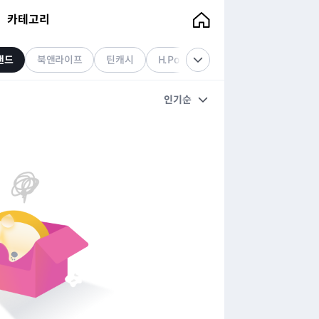
카테고리
랜드
북앤라이프
틴캐시
H.Point
스마일머니
L.POIN
인기순