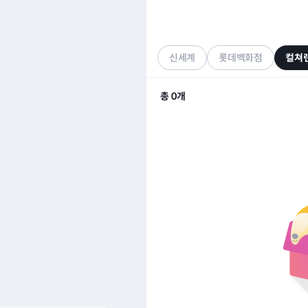
컬쳐랜드
기프티콘
신세계
롯데백화점
컬쳐
총
0
개