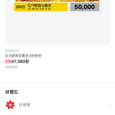
H.Point
스마일머니
L.POINT
북앤라이프
도서문화상품권 5만원권
5
%
47,580
원
50,000
원
브랜드
신세계