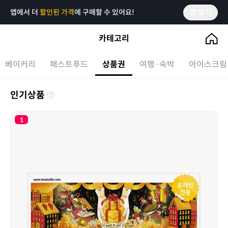
앱에서 더
할인된 가격
에 구매할 수 있어요!
앱 열기
카테고리
베이커리
패스트푸드
상품권
여행·숙박
아이스크림
브랜드
인기상품
신세계
1
롯데백화점
컬쳐랜드
북앤라이프
틴캐시