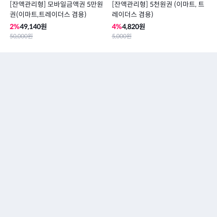
[잔액관리형] 모바일금액권 5만원
[잔액관리형] 5천원권 (이마트, 트
권(이마트,트레이더스 겸용)
레이더스 겸용)
2
%
49,140
원
4
%
4,820
원
50,000
원
5,000
원