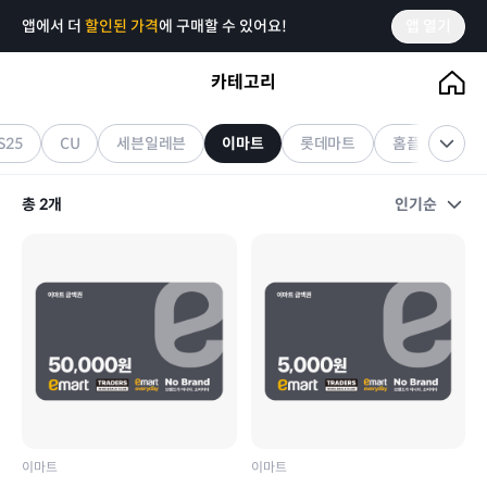
앱에서 더
할인된 가격
에 구매할 수 있어요!
앱 열기
카테고리
이마트
기프티콘
S25
CU
세븐일레븐
이마트
롯데마트
홈플러스
총
2
개
인기순
이마트
이마트