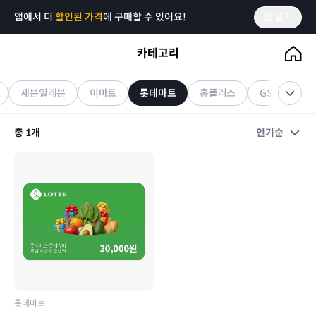
앱에서 더
할인된 가격
에 구매할 수 있어요!
앱 열기
카테고리
롯데마트
기프티콘
세븐일레븐
이마트
롯데마트
홈플러스
GS THE FRE
총
1
개
인기순
롯데마트