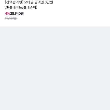
[잔액관리형] 모바일 금액권 3만원
권(롯데마트/롯데슈퍼)
4
%
28,940
원
30,000
원