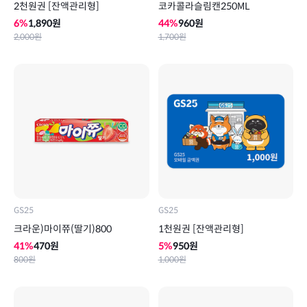
2천원권 [잔액관리형]
코카콜라슬림캔250ML
6
%
1,890
원
44
%
960
원
2,000
원
1,700
원
GS25
GS25
크라운)마이쮸(딸기)800
1천원권 [잔액관리형]
41
%
470
원
5
%
950
원
800
원
1,000
원