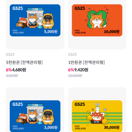
GS25
GS25
5천원권 [잔액관리형]
1만원권 [잔액관리형]
6
%
4,680
원
6
%
9,420
원
5,000
원
10,000
원