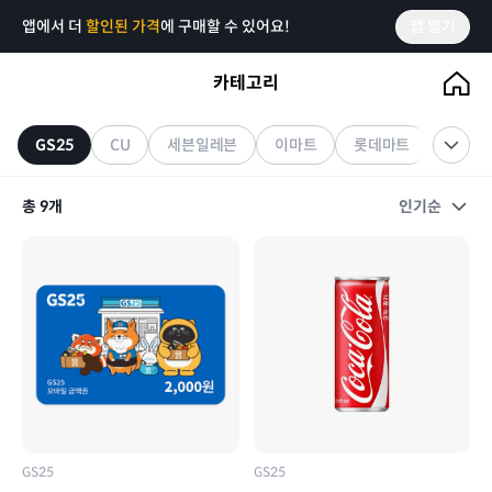
앱에서 더
할인된 가격
에 구매할 수 있어요!
앱 열기
카테고리
GS25
기프티콘
GS25
CU
세븐일레븐
이마트
롯데마트
홈플러
총
9
개
인기순
GS25
GS25