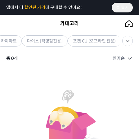
앱에서 더
할인된 가격
에 구매할 수 있어요!
앱 열기
카테고리
쿠팡
기프티콘
하이마트
다이소 [직영점전용]
포켓 CU (오프라인 전용)
쿠팡
총
0
개
인기순