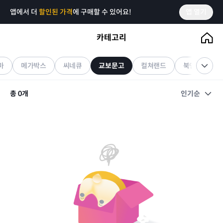
앱에서 더
할인된 가격
에 구매할 수 있어요!
앱 열기
카테고리
교보문고
기프티콘
마
메가박스
씨네큐
교보문고
컬쳐랜드
북앤라이프
총
0
개
인기순