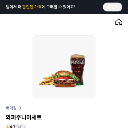
앱에서 더
할인된 가격
에 구매할 수 있어요!
앱 열기
버거킹
와퍼주니어세트
4.7
(
84
)