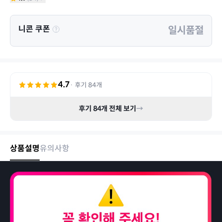
니콘 쿠폰
일시품절
4.7
· 후기
84
개
후기
84
개 전체 보기
→
상품설명
유의사항