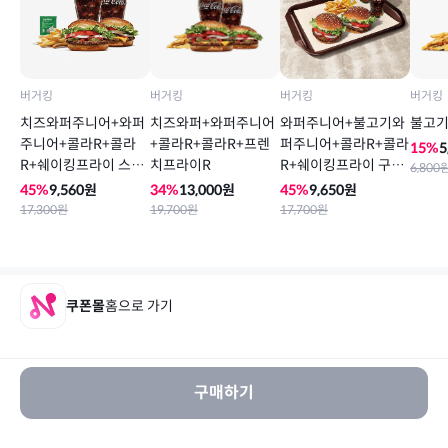
버거킹
버거킹
버거킹
버거킹
치즈와퍼주니어+와퍼
치즈와퍼+와퍼주니어
와퍼주니어+불고기와
불고
주니어+콜라R+콜라
+콜라R+콜라R+프렌
퍼주니어+콜라R+콜라
15
%
5
R+쉐이킹프라이 스윗
치프라이R
R+쉐이킹프라이 구운
6,800
어니언
갈릭
45
%
9,560
원
34
%
13,000
원
45
%
9,650
원
17,300
원
19,700
원
17,700
원
쿠폰몰
홈으로 가기
구매하기