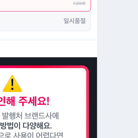
7,200
원
일시품절