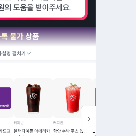
품설명
펼치기
커피빈
커피빈
커피빈
커
물카드교
블랙다이몬 아메리카
함안 수박 주스 (S)
2만원권 [실물카드교
아