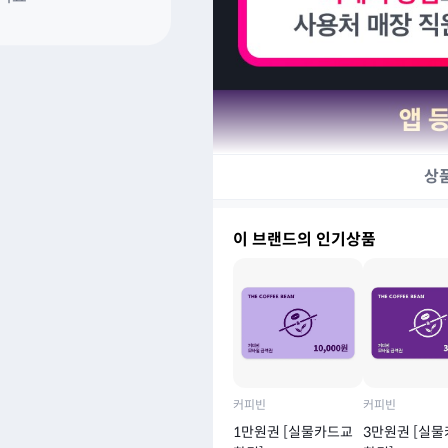
상
이 브랜드의 인기상품
커피빈
커피빈
1만원권 [실물카드교
3만원권 [실