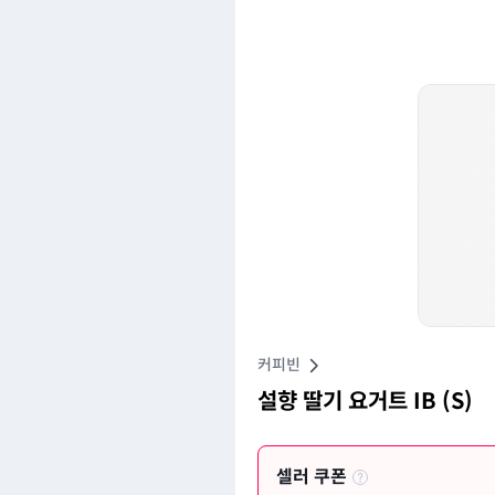
커피빈
설향 딸기 요거트 IB (S)
셀러 쿠폰