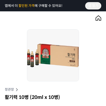
앱에서 더
할인된 가격
에 구매할 수 있어요!
앱 열기
정관장
활기력 10병 (20ml x 10병)