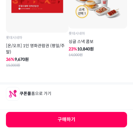
롯데시네마
롯데시네마
싱글 스낵 콤보
[온/오프] 1인 영화관람권 (평일/주
23
%
10,840
원
말)
14,000
원
36
%
9,670
원
15,000
원
쿠폰몰
홈으로 가기
구매하기