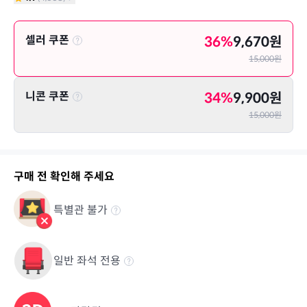
셀러 쿠폰
36
%
9,670
원
15,000
원
니콘 쿠폰
34
%
9,900
원
15,000
원
구매 전 확인해 주세요
특별관 불가
일반 좌석 전용