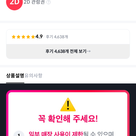
2D 관람권
4.9
· 후기
4,638
개
후기
4,638
개 전체 보기
→
상품설명
유의사항