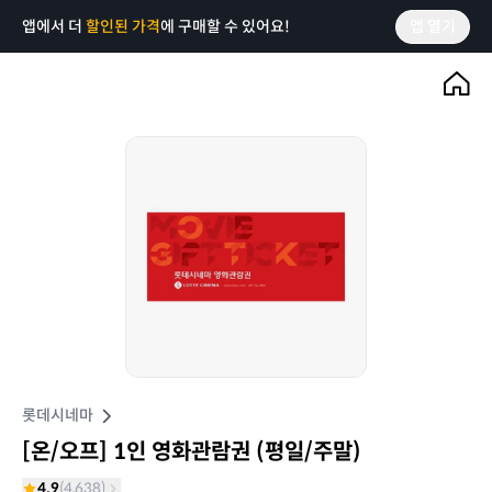
앱에서 더
할인된 가격
에 구매할 수 있어요!
앱 열기
롯데시네마
[온/오프] 1인 영화관람권 (평일/주말)
4.9
(
4,638
)