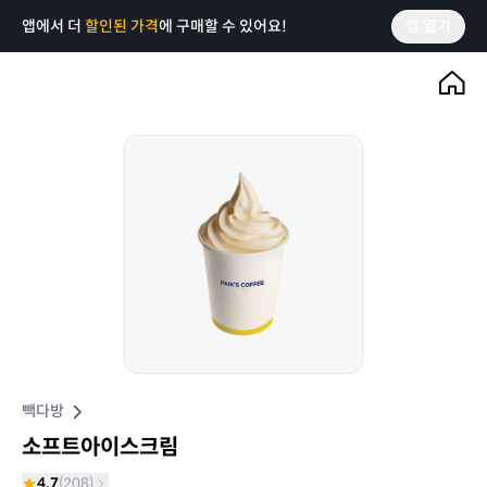
앱에서 더
할인된 가격
에 구매할 수 있어요!
앱 열기
빽다방
소프트아이스크림
4.7
(
208
)