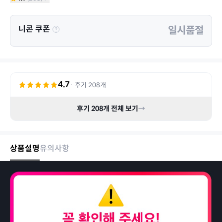
니콘 쿠폰
일시품절
4.7
· 후기
208
개
후기
208
개 전체 보기
→
상품설명
유의사항