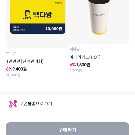
빽다방
빽다방
아메리카노(HOT)
1만원권 [잔액관리형]
6
%
1,600
원
6
%
9,400
원
1,700
원
10,000
원
쿠폰몰
홈으로 가기
구매하기