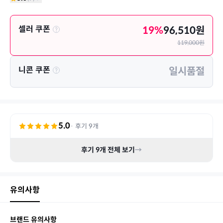
셀러 쿠폰
19
%
96,510
원
119,000
원
니콘 쿠폰
일시품절
5.0
· 후기
9
개
후기
9
개 전체 보기
→
유의사항
브랜드 유의사항