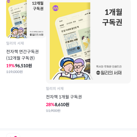
밀리의 서재
전자책 연간구독권
(12개월 구독권)
19
%
96,510
원
119,000
원
밀리의 서재
전자책 1개월 구독권
28
%
8,610
원
11,900
원