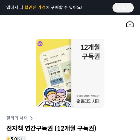
앱에서 더
할인된 가격
에 구매할 수 있어요!
앱 열기
밀리의 서재
전자책 연간구독권 (12개월 구독권)
5.0
(
9
)