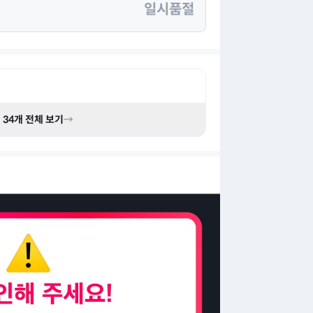
일시품절
기
34
개 전체 보기
→