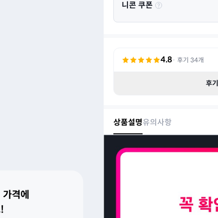
니콘 쿠폰
4.8
· 후기
34
개
후
상품설명
유의사항
 가격에
!