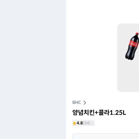
BHC
양념치킨+콜라1.25L
4.8
(
34
)