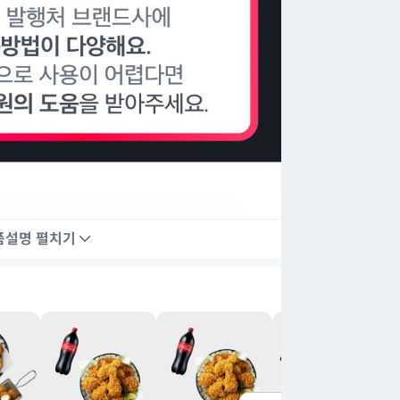
품설명
펼치기