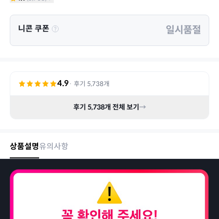
니콘 쿠폰
일시품절
4.9
· 후기
5,738
개
후기
5,738
개 전체 보기
→
상품설명
유의사항