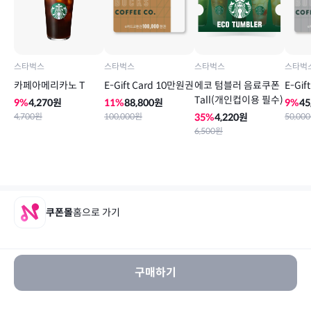
스타벅스
스타벅스
스타벅스
스타벅
카페아메리카노 T
E-Gift Card 10만원권
에코 텀블러 음료쿠폰
E-Gif
Tall(개인컵이용 필수)
9
%
4,270
원
11
%
88,800
원
9
%
45
4,700
원
100,000
원
35
%
4,220
원
50,000
6,500
원
쿠폰몰
홈으로 가기
구매하기