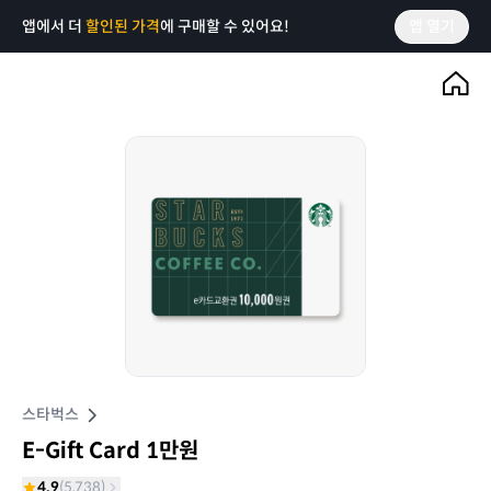
앱에서 더
할인된 가격
에 구매할 수 있어요!
앱 열기
스타벅스
E-Gift Card 1만원
4.9
(
5,738
)