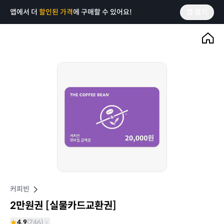
앱에서 더
할인된 가격
에 구매할 수 있어요!
앱 열기
커피빈
2만원권 [실물카드교환권]
4.9
(
746
)