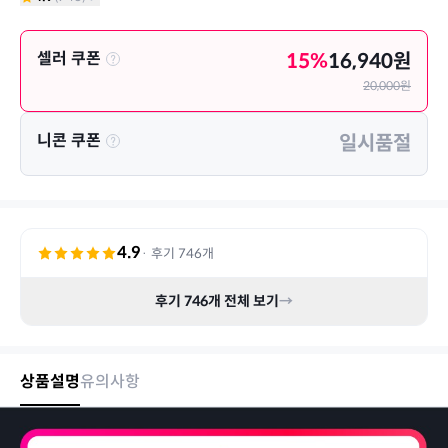
셀러 쿠폰
15
%
16,940
원
20,000
원
니콘 쿠폰
일시품절
4.9
· 후기
746
개
후기
746
개 전체 보기
→
상품설명
유의사항