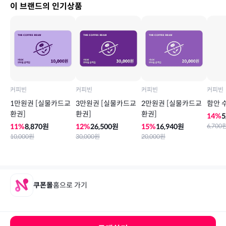
이 브랜드의 인기상품
커피빈
커피빈
커피빈
커피빈
1만원권 [실물카드교
3만원권 [실물카드교
2만원권 [실물카드교
함안 수
환권]
환권]
환권]
14
%
5
11
%
8,870
원
12
%
26,500
원
15
%
16,940
원
6,700
10,000
원
30,000
원
20,000
원
쿠폰몰
홈으로 가기