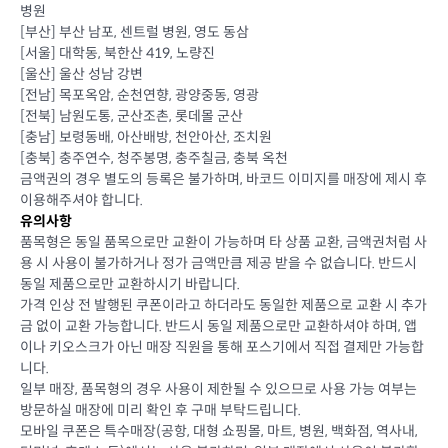
병원
[부산] 부산 남포, 센트럴 병원, 영도 동삼
[서울] 대학동, 북한산 419, 노량진
[울산] 울산 성남 강변
[전남] 목포옥암, 순천연향, 광양중동, 영광
[전북] 남원도통, 군산조촌, 롯데몰 군산
[충남] 보령동배, 아산배방, 천안아산, 조치원
[충북] 충주연수, 청주봉명, 충주칠금, 충북 옥천
금액권의 경우 별도의 등록은 불가하며, 바코드 이미지를 매장에 제시 후
이용해주셔야 합니다.
유의사항
품목형은 동일 품목으로만 교환이 가능하며 타 상품 교환, 금액권처럼 사
용 시 사용이 불가하거나 정가 금액만큼 제공 받을 수 없습니다. 반드시
동일 제품으로만 교환하시기 바랍니다.
가격 인상 전 발행된 쿠폰이라고 하더라도 동일한 제품으로 교환 시 추가
금 없이 교환 가능합니다. 반드시 동일 제품으로만 교환하셔야 하며, 앱
이나 키오스크가 아닌 매장 직원을 통해 포스기에서 직접 결제만 가능합
니다.
일부 매장, 품목형의 경우 사용이 제한될 수 있으므로 사용 가능 여부는
방문하실 매장에 미리 확인 후 구매 부탁드립니다.
모바일 쿠폰은 특수매장(공항, 대형 쇼핑몰, 마트, 병원, 백화점, 역사내,