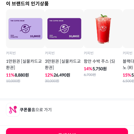
이 브랜드의 인기상품
커피빈
커피빈
커피빈
커피빈
1만원권 [실물카드교
3만원권 [실물카드교
함안 수박 주스 (S)
블랙다
환권]
환권]
노 (R)
14
%
5,750
원
11
%
8,880
원
12
%
26,490
원
6,700
원
15
%
5
10,000
원
30,000
원
6,500
쿠폰몰
홈으로 가기