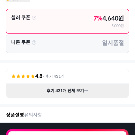
셀러 쿠폰
7
%
4,640
원
5,000
원
니콘 쿠폰
일시품절
4.8
· 후기
431
개
후기
431
개 전체 보기
→
상품설명
유의사항