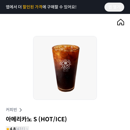
앱에서 더
할인된 가격
에 구매할 수 있어요!
앱 열기
커피빈
아메리카노 S (HOT/ICE)
4.8
(
431
)