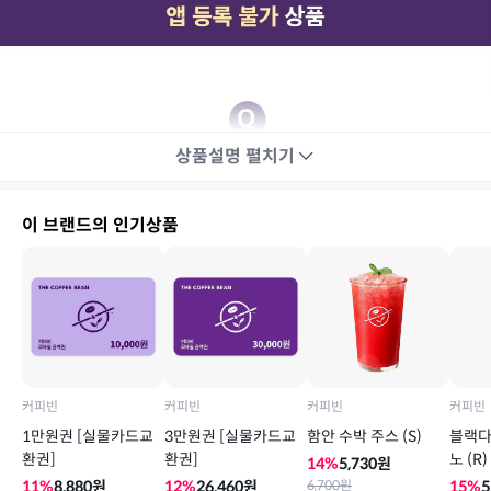
상품설명
펼치기
이 브랜드의 인기상품
커피빈
커피빈
커피빈
커피빈
1만원권 [실물카드교
3만원권 [실물카드교
함안 수박 주스 (S)
블랙다
환권]
환권]
노 (R)
14
%
5,730
원
11
%
8,880
원
12
%
26,460
원
6,700
원
15
%
5