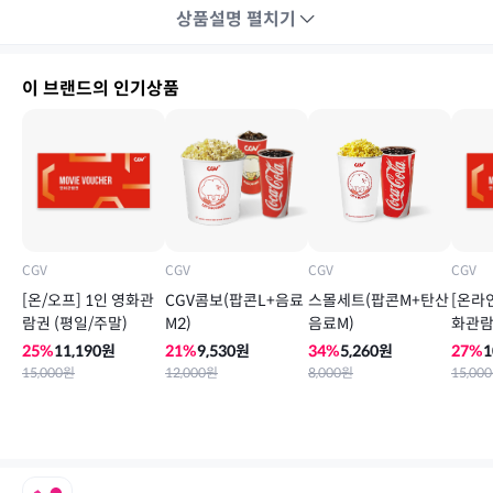
상품설명
펼치기
이 브랜드의 인기상품
CGV
CGV
CGV
CGV
[온/오프] 1인 영화관
스몰세트(팝콘M+탄산
[온라인
CGV콤보(팝콘L+음료
람권 (평일/주말)
음료M)
화관람
M2)
25
%
11,190
원
34
%
5,260
원
27
%
1
21
%
9,530
원
15,000
원
8,000
원
15,000
12,000
원