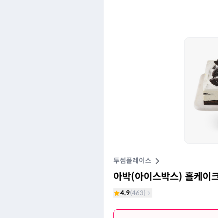
투썸플레이스
아박(아이스박스) 홀케이
4.9
(
463
)