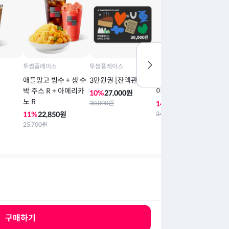
투썸플레이스
투썸플레이스
투썸플레이스
투
애플망고 빙수 + 생 수
3만원권 [잔액관리형]
아박(아이스박스) 홀케
스
박 주스 R + 아메리카
이크
크
10
%
27,000
원
노 R
30,000
원
14
%
29,250
원
1
11
%
22,850
원
34,000
원
39
25,700
원
구매하기