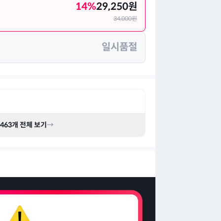
14
%
29,250
원
34,000
원
일시품절
463
개 전체 보기
→