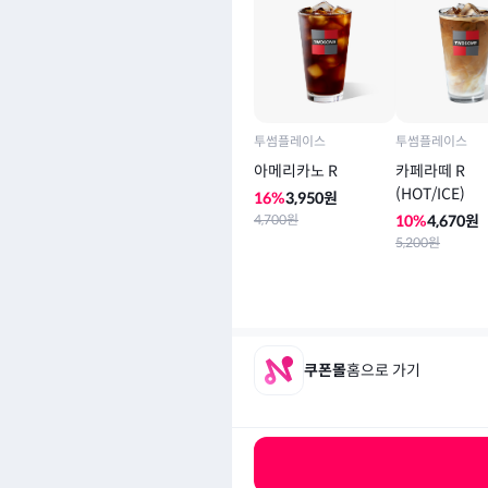
투썸플레이스
투썸플레이스
아메리카노 R
카페라떼 R
(HOT/ICE)
16
%
3,950
원
4,700
원
10
%
4,670
원
5,200
원
쿠폰몰
홈으로 가기