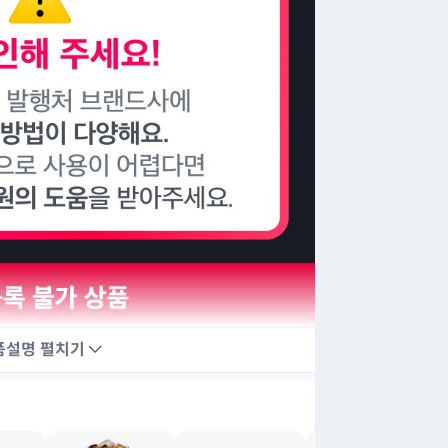
품설명
펼치기