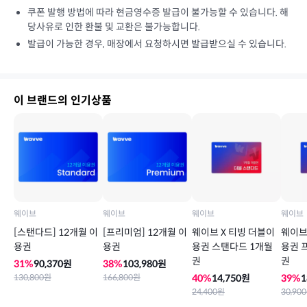
쿠폰 발행 방법에 따라 현금영수증 발급이 불가능할 수 있습니다. 해
당사유로 인한 환불 및 교환은 불가능합니다.
발급이 가능한 경우, 매장에서 요청하시면 발급받으실 수 있습니다.
이 브랜드의 인기상품
웨이브
웨이브
웨이브
웨이브
[스탠다드] 12개월 이
[프리미엄] 12개월 이
웨이브 X 티빙 더블이
웨이브
용권
용권
용권 스탠다드 1개월
용권 
권
권
31
%
90,370
원
38
%
103,980
원
130,800
원
166,800
원
40
%
14,750
원
39
%
1
24,400
원
30,900