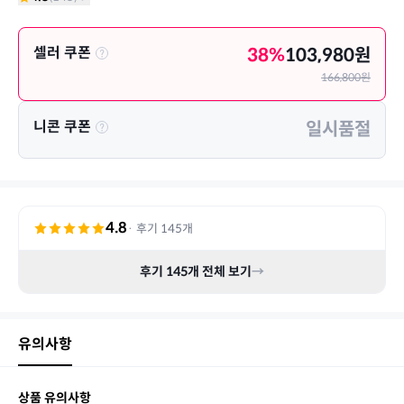
셀러 쿠폰
38
%
103,980
원
166,800
원
니콘 쿠폰
일시품절
4.8
· 후기
145
개
후기
145
개 전체 보기
→
유의사항
상품 유의사항