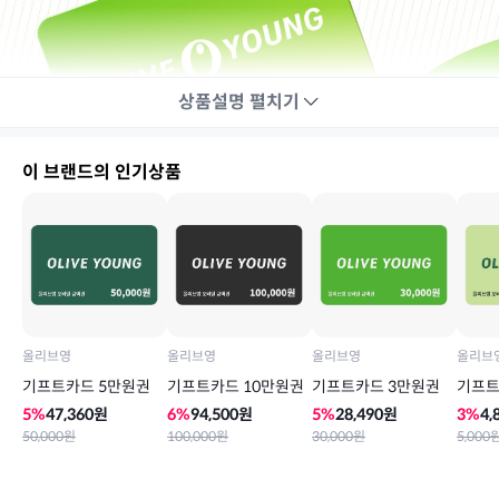
상품설명
펼치기
이 브랜드의 인기상품
올리브영
올리브영
올리브영
올리브
기프트카드 5만원권
기프트카드 10만원권
기프트카드 3만원권
기프트
5
%
47,360
원
6
%
94,500
원
5
%
28,490
원
3
%
4,
50,000
원
100,000
원
30,000
원
5,000