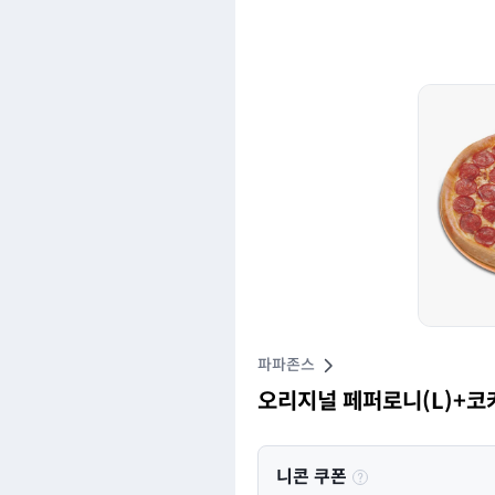
파파존스
오리지널 페퍼로니(L)+코
니콘 쿠폰