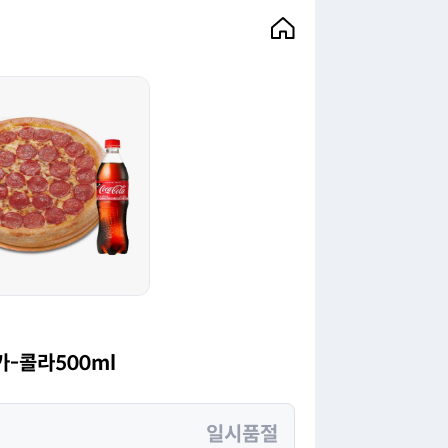
카-콜라500ml
일시품절