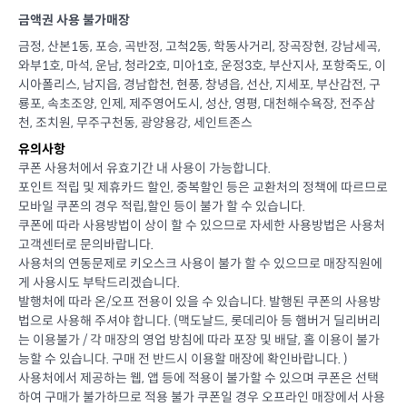
금액권 사용 불가매장
금정, 산본1동, 포승, 곡반정, 고척2동, 학동사거리, 장곡장현, 강남세곡,
와부1호, 마석, 운남, 청라2호, 미아1호, 운정3호, 부산지사, 포항죽도, 이
시아폴리스, 남지읍, 경남합천, 현풍, 창녕읍, 선산, 지세포, 부산감전, 구
룡포, 속초조양, 인제, 제주영어도시, 성산, 영평, 대천해수욕장, 전주삼
천, 조치원, 무주구천동, 광양용강, 세인트존스
유의사항
쿠폰 사용처에서 유효기간 내 사용이 가능합니다.
포인트 적립 및 제휴카드 할인, 중복할인 등은 교환처의 정책에 따르므로
모바일 쿠폰의 경우 적립,할인 등이 불가 할 수 있습니다.
쿠폰에 따라 사용방법이 상이 할 수 있으므로 자세한 사용방법은 사용처
고객센터로 문의바랍니다.
사용처의 연동문제로 키오스크 사용이 불가 할 수 있으므로 매장직원에
게 사용시도 부탁드리겠습니다.
발행처에 따라 온/오프 전용이 있을 수 있습니다. 발행된 쿠폰의 사용방
법으로 사용해 주셔야 합니다. (맥도날드, 롯데리아 등 햄버거 딜리버리
는 이용불가 / 각 매장의 영업 방침에 따라 포장 및 배달, 홀 이용이 불가
능할 수 있습니다. 구매 전 반드시 이용할 매장에 확인바랍니다. )
사용처에서 제공하는 웹, 앱 등에 적용이 불가할 수 있으며 쿠폰은 선택
하여 구매가 불가하므로 적용 불가 쿠폰일 경우 오프라인 매장에서 사용