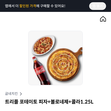
앱에서 더
할인된 가격
에 구매할 수 있어요!
앱 열기
굽네치킨
트리플 포테이토 피자+볼로네제+콜라1.25L