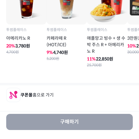
투썸플레이스
투썸플레이스
투썸플레이스
투썸플
아메리카노 R
카페라떼 R
애플망고 빙수 + 생 수
3만원
(HOT/ICE)
박 주스 R + 아메리카
20
%
3,780
원
10
%
2
노 R
4,700
원
9
%
4,740
원
30,000
5,200
원
11
%
22,850
원
25,700
원
쿠폰몰
홈으로 가기
구매하기