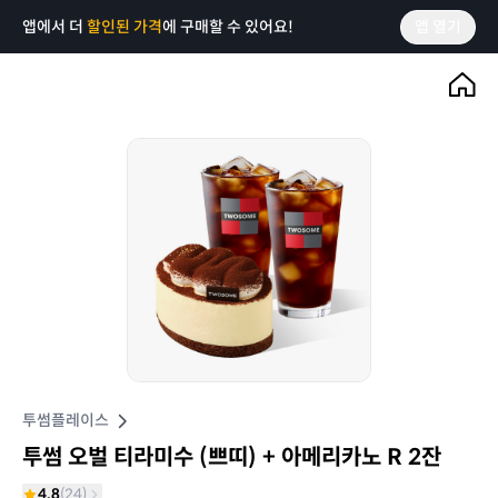
앱에서 더
할인된 가격
에 구매할 수 있어요!
앱 열기
투썸플레이스
투썸 오벌 티라미수 (쁘띠) + 아메리카노 R 2잔
4.8
(
24
)