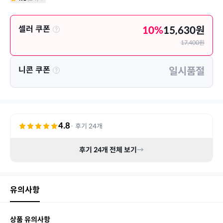
셀러 쿠폰
10
%
15,630
원
17,400
원
니콘 쿠폰
일시품절
4.8
· 후기
24
개
후기
24
개 전체 보기
→
유의사항
상품 유의사항