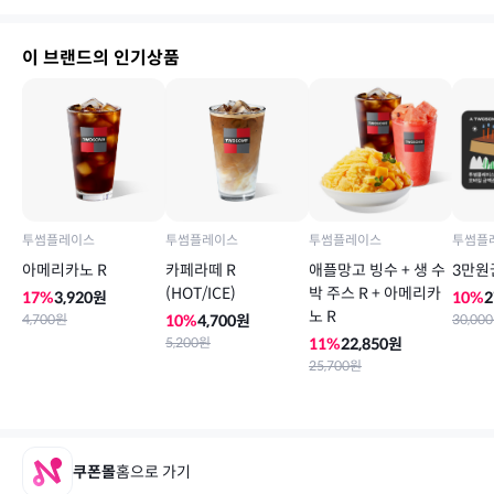
이 브랜드의 인기상품
투썸플레이스
투썸플레이스
투썸플레이스
투썸플
아메리카노 R
카페라떼 R
애플망고 빙수 + 생 수
3만원
(HOT/ICE)
박 주스 R + 아메리카
17
%
3,920
원
10
%
2
노 R
4,700
원
10
%
4,700
원
30,000
5,200
원
11
%
22,850
원
25,700
원
쿠폰몰
홈으로 가기