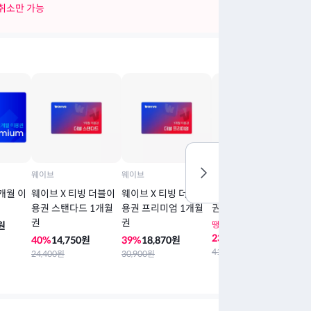
 취소만 가능
웨이브
웨이브
웨이브
2개월 이
웨이브 X 티빙 더블이
웨이브 X 티빙 더블이
[프리미엄] 3개월 이용
용권 스탠다드 1개월
용권 프리미엄 1개월
권
권
권
원
땡철이 할인가
23
%
32,010
원
40
%
14,750
원
39
%
18,870
원
41,700
원
24,400
원
30,900
원