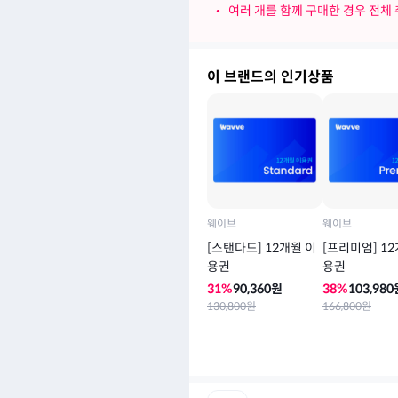
•
여러 개를 함께 구매한 경우 전체
이 브랜드의 인기상품
웨이브
웨이브
[스탠다드] 12개월 이
[프리미엄] 1
용권
용권
31
%
90,360
원
38
%
103,980
130,800
원
166,800
원