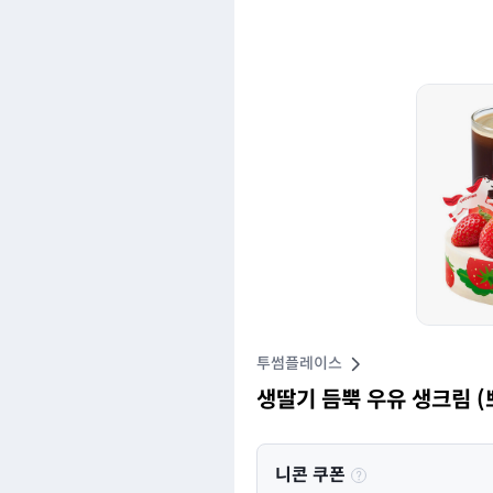
투썸플레이스
생딸기 듬뿍 우유 생크림 (쁘
니콘 쿠폰