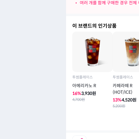
•
여러 개를 함께 구매한 경우 전체
이 브랜드의 인기상품
투썸플레이스
투썸플레이스
아메리카노 R
카페라떼 R
(HOT/ICE)
16
%
3,930
원
4,700
원
13
%
4,520
원
5,200
원