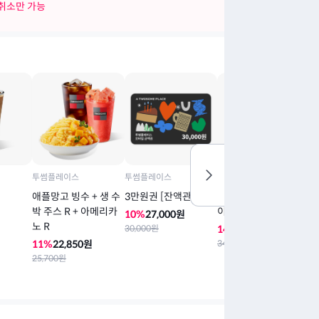
 취소만 가능
투썸플레이스
투썸플레이스
투썸플레이스
투
애플망고 빙수 + 생 수
3만원권 [잔액관리형]
아박(아이스박스) 홀케
스
박 주스 R + 아메리카
이크
크
10
%
27,000
원
노 R
30,000
원
14
%
29,260
원
1
11
%
22,850
원
34,000
원
39
25,700
원