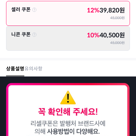
셀러 쿠폰
12
%
39,820
원
45,000
원
니콘 쿠폰
10
%
40,500
원
45,000
원
상품설명
유의사항