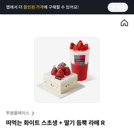
앱에서 더
할인된 가격
에 구매할 수 있어요!
앱 열기
투썸플레이스
떠먹는 화이트 스초생 + 딸기 듬뿍 라떼 R