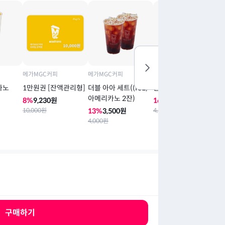
메가MGC커피
메가MGC커피
메가MGC커피
메
카노
1만원권 [잔액관리형]
더블 아아 세트((ICE)
팥빙 젤라또 파르페
커
아메리카노 2잔)
크
8
%
9,230
원
16
%
3,710
원
10,000
원
13
%
3,500
원
4,400
원
1
4,000
원
4,
구매하기