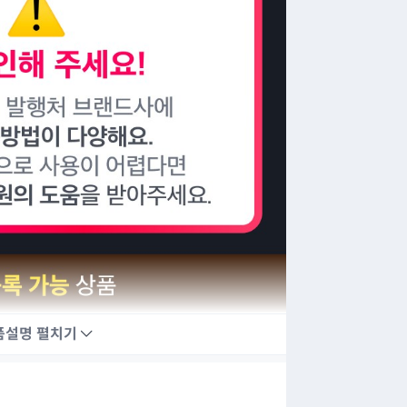
품설명
펼치기