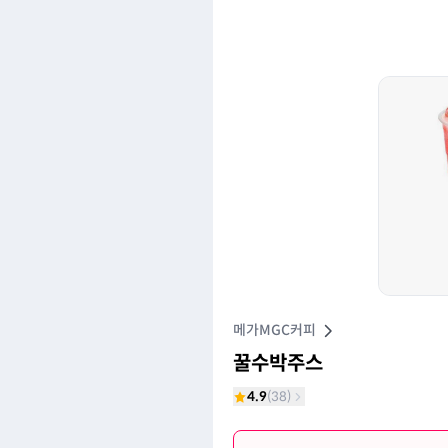
메가MGC커피
꿀수박주스
4.9
(
38
)