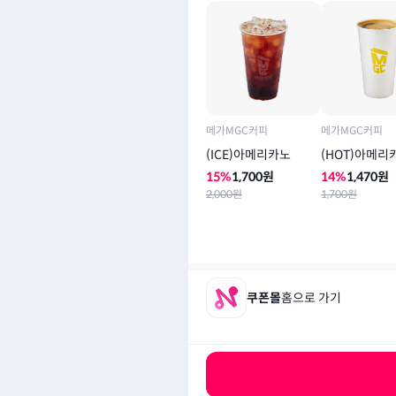
메가MGC커피
메가MGC커피
(ICE)아메리카노
(HOT)아메리
15
%
1,700
원
14
%
1,470
원
2,000
원
1,700
원
쿠폰몰
홈으로 가기