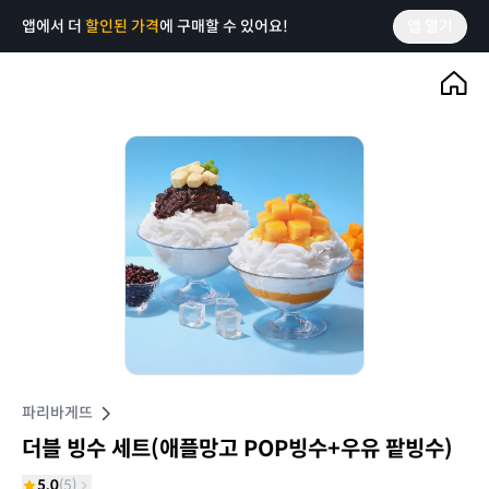
앱에서 더
할인된 가격
에 구매할 수 있어요!
앱 열기
파리바게뜨
더블 빙수 세트(애플망고 POP빙수+우유 팥빙수)
5.0
(
5
)