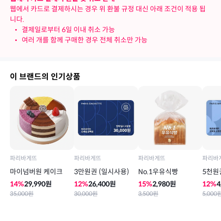
웹에서 카드로 결제하시는 경우 위 환불 규정 대신 아래 조건이 적용 됩
니다.
•
결제일로부터 6일 이내 취소 가능
•
여러 개를 함께 구매한 경우 전체 취소만 가능
이 브랜드의 인기상품
파리바게뜨
파리바게뜨
파리바게뜨
파리바
마이넘버원 케이크
3만원권 (일시사용)
No.1우유식빵
5천원
14
%
29,990
원
12
%
26,400
원
15
%
2,980
원
12
%
4
35,000
원
30,000
원
3,500
원
5,000