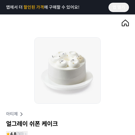
앱에서 더
할인된 가격
에 구매할 수 있어요!
앱 열기
아티제
얼그레이 쉬폰 케이크
4.8
(
30
)