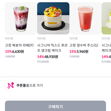
아티제
아티제
아티제
아티제
고창 복분자 라떼(P)
시그니처 믹스드 후르
고창 생수박 주스(G)
시그니
츠 생크림 케이크
케이
15
%
6,630
원
15
%
5,960
원
7,800
원
14
%
48,930
원
7,000
원
14
%
4
57,000
원
57,000
쿠폰몰
홈으로 가기
구매하기