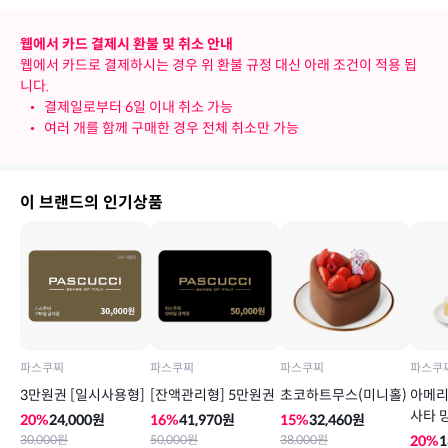
웹에서 카드 결제시 환불 및 취소 안내
웹에서 카드로 결제하시는 경우 위 환불 규정 대신 아래 조건이 적용 됩
니다.
•
결제일로부터 6일 이내 취소 가능
•
여러 개를 함께 구매한 경우 전체 취소만 가능
이 브랜드의 인기상품
파스쿠찌
파스쿠찌
파스쿠찌
파스쿠
3만원권 [일시사용형]
[잔액관리형] 5만원권
초코하트무스(미니홀)
아메리
사타 
20
%
24,000
원
16
%
41,970
원
15
%
32,460
원
30,000
원
50,000
원
38,000
원
20
%
1