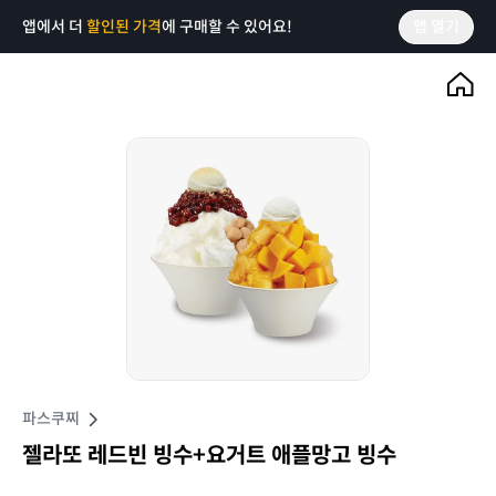
앱에서 더
할인된 가격
에 구매할 수 있어요!
앱 열기
파스쿠찌
젤라또 레드빈 빙수+요거트 애플망고 빙수