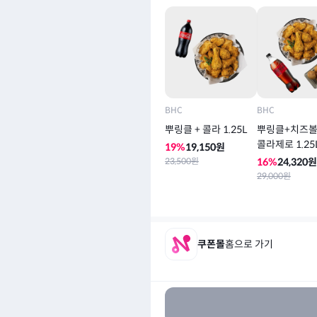
BHC
BHC
뿌링클 + 콜라 1.25L
뿌링클+치즈볼
콜라제로 1.25
19
%
19,150
원
23,500
원
16
%
24,320
원
29,000
원
쿠폰몰
홈으로 가기