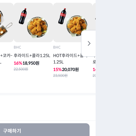
BHC
BHC
BHC
B
+코카-
후라이드+콜라1.25L
HOT후라이드+콜라
뿌링클+코카-콜라제
뿌
L
1.25L
로 1.25L
1
16
%
18,950
원
22,500
원
15
%
20,070
원
14
%
20,210
원
1
23,500
원
23,500
원
24
구매하기