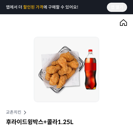
앱에서 더
할인된 가격
에 구매할 수 있어요!
앱 열기
교촌치킨
후라이드윙박스+콜라1.25L