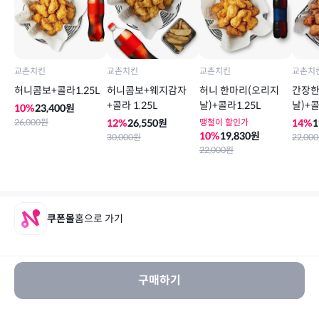
교촌치킨
교촌치킨
교촌치킨
교촌치
허니콤보+콜라1.25L
허니콤보+웨지감자
허니 한마리(오리지
간장한
+콜라 1.25L
날)+콜라1.25L
날)+콜
10
%
23,400
원
26,000
원
12
%
26,550
원
땡철이 할인가
14
%
1
10
%
19,830
원
30,000
원
22,000
22,000
원
쿠폰몰
홈으로 가기
구매하기