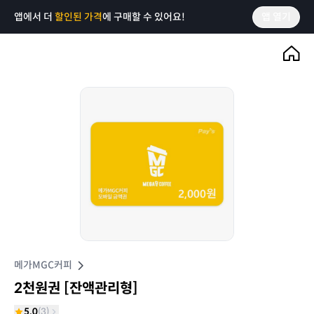
앱에서 더
할인된 가격
에 구매할 수 있어요!
앱 열기
메가MGC커피
2천원권 [잔액관리형]
5.0
(
3
)